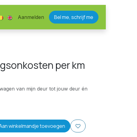
Bel me, schrijf me
Aanmelden
ngsonkosten per km
 wagen van mijn deur tot jouw deur én
Aan winkelmandje toevoegen