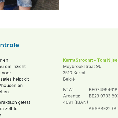
ntrole
or en
KermtStroomt - Tom Nijse
ou om inzicht
Meybroekstraat 96
l voor
3510 Kermt
saties helpt dit
België
n/houden en
BTW:
​BE074964618
etten.
Argenta:
​BE23 9733 89
praktisch getest
4691 (IBAN)
om zelf te
​ARSPBE22 (BI
e