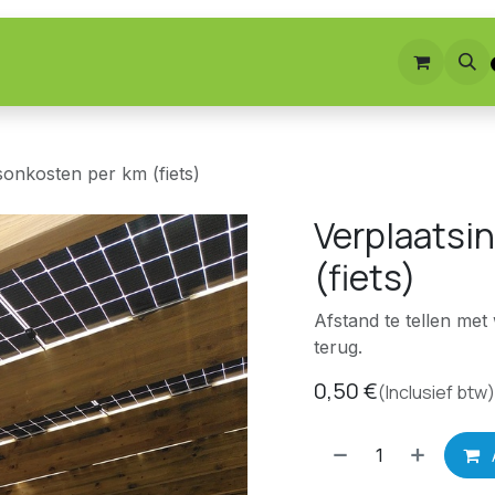
nbod
Realisaties
Homelab
>> Shop <<
sonkosten per km (fiets)
Verplaatsi
(fiets)
Afstand te tellen met
terug.
0,50
€
(Inclusief btw)