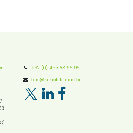
n
+32 (0) 495 58 65 95
tom@kermtstroomt.be
7
33
C)